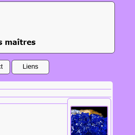
t
Liens
Tous les
aphrodisiaques.