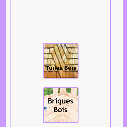
Les tuiles bois,
bardeaux,
tavaillons,
aissantes, etc...