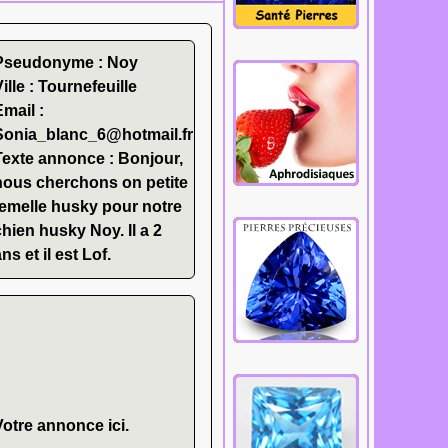
Cliquez.
Pseudonyme : Noy
Ville : Tournefeuille
Email :
Sonia_blanc_6@hotmail.fr
Texte annonce : Bonjour,
nous cherchons on petite
femelle husky pour notre
chien husky Noy. Il a 2
ns et il est Lof.
Votre annonce ici.