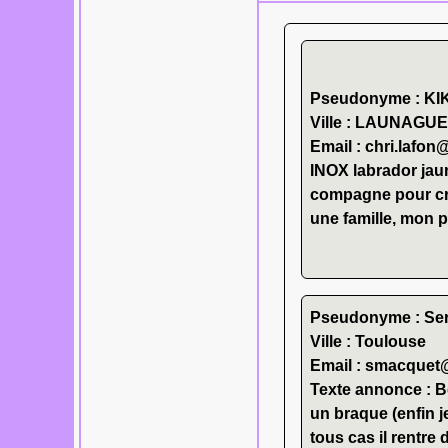
Pseudonyme : KI
Ville : LAUNAGU
Email : chri.lafo
INOX labrador jau
compagne pour c
une famille, mon 
Pseudonyme : Se
Ville : Toulouse
Email : smacquet
Texte annonce : B
un braque (enfin je 
Les tuiles bois,
tous cas il rentre