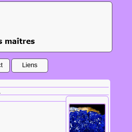
t
Liens
1
Tous les
aphrodisiaques.