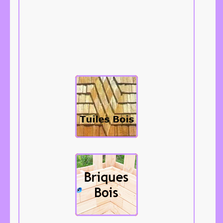
Les tuiles bois,
bardeaux,
tavaillons,
aissantes, etc...