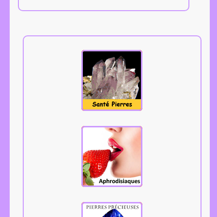
Tous les
aphrodisiaques.
Cliquez.