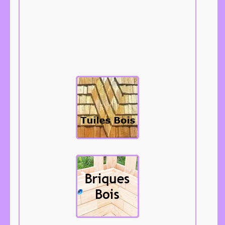
Les tuiles bois,
bardeaux,
tavaillons,
aissantes, etc...