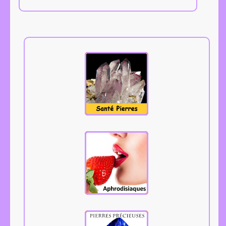
Tous les
aphrodisiaques.
Cliquez.