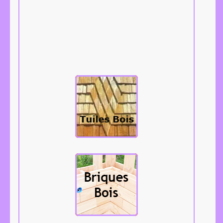
Les tuiles bois,
bardeaux,
tavaillons,
aissantes, etc...