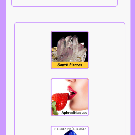
Tous les
aphrodisiaques.
Cliquez.