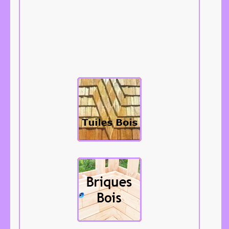
Les tuiles bois,
bardeaux,
tavaillons,
aissantes, etc...