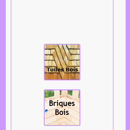
Les tuiles bois,
bardeaux,
tavaillons,
aissantes, etc...