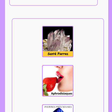
Tous les
aphrodisiaques.
Cliquez.