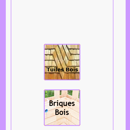
Les tuiles bois,
bardeaux,
tavaillons,
aissantes, etc...