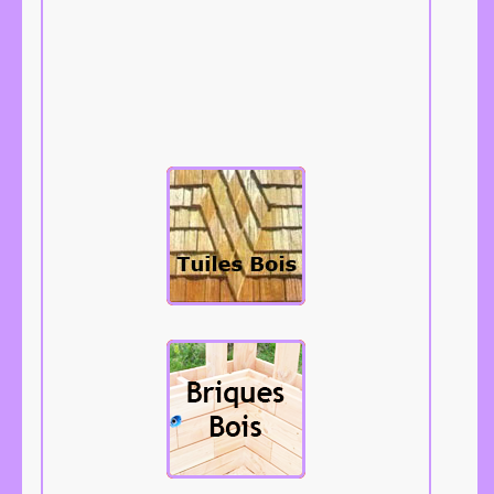
Les tuiles bois,
bardeaux,
tavaillons,
aissantes, etc...