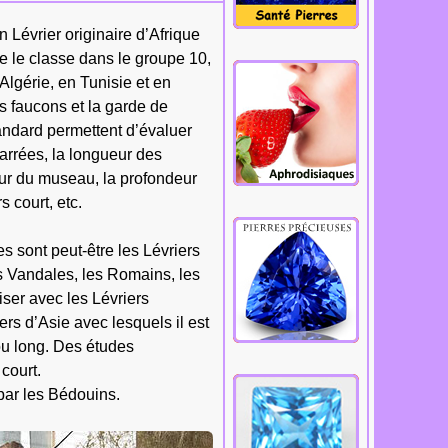
Cliquez.
n Lévrier originaire d’Afrique
e le classe dans le groupe 10,
Algérie, en Tunisie et en
es faucons et la garde de
tandard permettent d’évaluer
carrées, la longueur des
eur du museau, la profondeur
s court, etc.
res sont peut-être les Lévriers
es Vandales, les Romains, les
ser avec les Lévriers
ers d’Asie avec lesquels il est
 ou long. Des études
court.
 par les Bédouins.