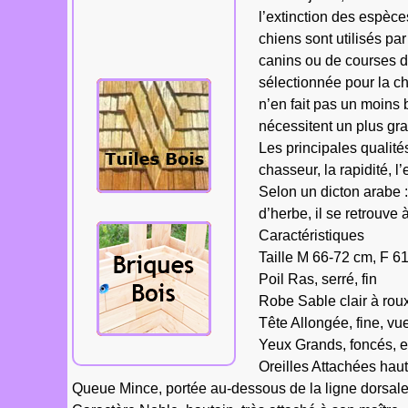
bardeaux,
l’extinction des espèce
tavaillons,
chiens sont utilisés p
aissantes, etc...
canins ou de courses d
sélectionnée pour la ch
n’en fait pas un moin
nécessitent un plus gr
Les principales qualités
chasseur, la rapidité, l
Selon un dicton arabe :
d’herbe, il se retrouve 
Caractéristiques
Taille M 66-72 cm, F 6
Poil Ras, serré, fin
Robe Sable clair à rou
Tête Allongée, fine, v
Yeux Grands, foncés, e
Oreilles Attachées haut
Queue Mince, portée au-dessous de la ligne dorsale, 