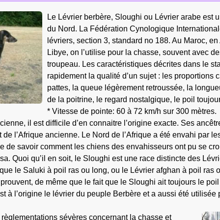
Le Lévrier berbère, Sloughi ou Lévrier arabe est u
du Nord. La Fédération Cynologique International
lévriers, section 3, standard no 188. Au Maroc, en 
Libye, on l’utilise pour la chasse, souvent avec d
troupeau. Les caractéristiques décrites dans le s
rapidement la qualité d’un sujet : les proportions 
pattes, la queue légèrement retroussée, la longu
de la poitrine, le regard nostalgique, le poil toujour
* Vitesse de pointe: 60 à 72 km/h sur 300 mètres.
cienne, il est difficile d’en connaitre l’origine exacte. Ses ancêt
 de l’Afrique ancienne. Le Nord de l’Afrique a été envahi par l
le de savoir comment les chiens des envahisseurs ont pu se croi
a. Quoi qu’il en soit, le Sloughi est une race distincte des Lévri
que le Saluki à poil ras ou long, ou le Lévrier afghan à poil ras
prouvent, de même que le fait que le Sloughi ait toujours le poil 
st à l’origine le lévrier du peuple Berbère et a aussi été utilisée
de règlementations sévères concernant la chasse et