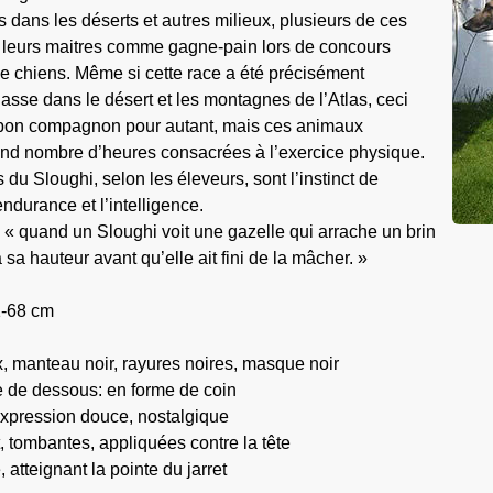
s dans les déserts et autres milieux, plusieurs de ces
ar leurs maitres comme gagne-pain lors de concours
e chiens. Même si cette race a été précisément
asse dans le désert et les montagnes de l’Atlas, ceci
s bon compagnon pour autant, mais ces animaux
and nombre d’heures consacrées à l’exercice physique.
 du Sloughi, selon les éleveurs, sont l’instinct de
’endurance et l’intelligence.
 « quand un Sloughi voit une gazelle qui arrache un brin
à sa hauteur avant qu’elle ait fini de la mâcher. »
1-68 cm
x, manteau noir, rayures noires, masque noir
ue de dessous: en forme de coin
xpression douce, nostalgique
, tombantes, appliquées contre la tête
atteignant la pointe du jarret