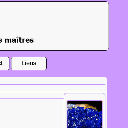
t
Liens
Tous les
aphrodisiaques.